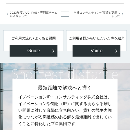
2023年度のVC-IPAS・専門家チーム
当社コンサルティング実績を更新し
に入りました
ました
ご利用の流れ / よくある質問
ご利用者様からいただいた声を紹介
Guide
Voice
最短距離で解決へと導く
イノベーションIP・コンサルティング株式会社は、
イノベーションや知財（IP）に関するあらゆる難し
い問題に対して真摯に立ち向かい、貴社の競争力強
化につながる満足感のある解を最短距離で出してい
くことに特化したプロ集団です。