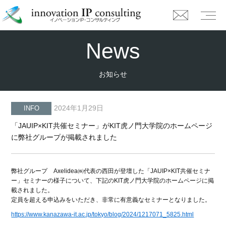
News
お知らせ
2024年1月29日
INFO
「JAUIP×KIT共催セミナー」がKIT虎ノ門大学院のホームページ
に弊社グループが掲載されました
弊社グループ Axelidea㈱代表の西田が登壇した「JAUIP×KIT共催セミナ
ー」セミナーの様子について、下記のKIT虎ノ門大学院のホームページに掲
載されました。
定員を超える申込みをいただき、非常に有意義なセミナーとなりました。
https://www.kanazawa-it.ac.jp/tokyo/blog/2024/1217071_5825.html